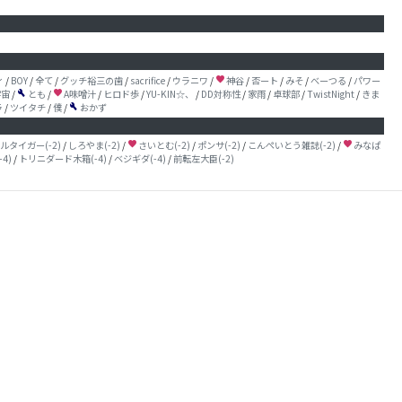
ィ
/
BOY
/
全て
/
グッチ裕三の歯
/
sacrifice
/
ウラニワ
/
神谷
/
否ート
/
みそ
/
べーつる
/
パワー
favorite
宇宙
/
とも
/
A味噌汁
/
ヒロド歩
/
YU-KIN☆、
/
DD対称性
/
家雨
/
卓球部
/
TwistNight
/
きま
build
favorite
ラ
/
ツイタチ
/
僕
/
おかず
build
ルタイガー(-2)
/
しろやま(-2)
/
さいとむ(-2)
/
ポンサ(-2)
/
こんぺいとう雑誌(-2)
/
みなぱ
favorite
favorite
4)
/
トリニダード木箱(-4)
/
ベジギダ(-4)
/
前転左大臣(-2)