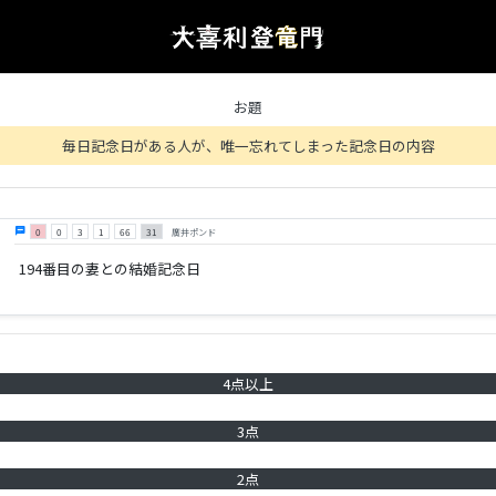
お題
毎日記念日がある人が、唯一忘れてしまった記念日の内容
chat
0
0
3
1
66
31
廣井ポンド
194番目の妻との結婚記念日
4点以上
3点
2点