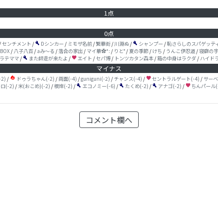
1点
0点
/
センチメント
/
Dシンカー
/
ミモザ名前
/
繁華街
/
川淵ぬ
/
シャンプー
/
恥さらしのスパゲッテ
build
build
BOX
/
八子八百
/
aみ〜る
/
落合の家出
/
マイ華✿*:
/
りと°
/
夏の季節
/
けち
/
うんこ伊忍道
/
寝癖の
ラテママ
/
また師走が来たよ
/
エイト
/
セパ博
/
トンツカタン森本
/
箱の中身はラクダ
/
ハイド
build
favorite
マイナス
local_fire_department
2)
/
ドゥラちゃん(-2)
/
両面(-4)
/
guniguni(-2)
/
チャンス(-4)
/
セントラルゲート(-4)
/
サーベ
favorite
(-2)
/
米(おこめ)(-2)
/
根岸(-2)
/
エコノミー(-6)
/
たくめ(-2)
/
アナゴ(-2)
/
ちんパール(-
build
build
build
favorite
コメント欄へ