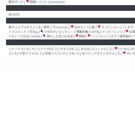
廣井ポンド
/
明鏡シスコン
/
pokopoko
favorite
老GUYS
local_fire_department
夏のワルプルギス
/
くる
/
世界
/
Thompson
/
住まなくても都
/
すでにショーン
/
しわす
favorite
ハラスメント
/
洋介山
/
かめおか
/
ヨッすぃ〜
/
薄着厚着
/
はがね
/
アンビバレンス
/
白滝
build
favorite
ぐれ
/
くちおば
/
watao
/
懐かしむ会
/
のまぼ
/
時間
/
ベンジャミン
/
のす
/
確率論のパ
build
favorite
favorite
ソトノトス(-4)
/
サジットアポロ(-2)
/
かずと#4(-2)
/
まるお(-2)
/
じゃん(-2)
/
けつめんぴ(-
favorite
ら(-4)
/
大型ケミカル(-2)
/
灰色こたつ(-2)
/
さめ(-2)
/
ゆうとってゆうとるやん(-2)
/
ポレモロ
favorite