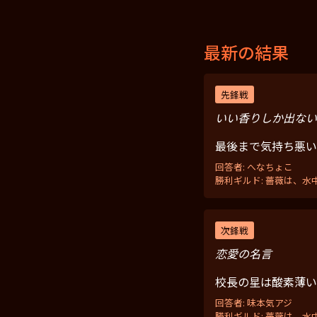
最新の結果
先鋒戦
いい香りしか出ない
最後まで気持ち悪い
回答者: へなちょこ
勝利ギルド: 薔薇は、水
次鋒戦
恋愛の名言
校長の星は酸素薄い
回答者: 味本気アジ
勝利ギルド: 薔薇は、水