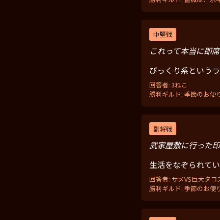
中堅戦
これって本当に即席
びっくり系というラ
回答者: 3ねこ
勝利ギルド: 季節のお便
副将戦
武家屋敷に行った印
生活をなぞられてい
回答者: サメVS巨大タコ
勝利ギルド: 季節のお便