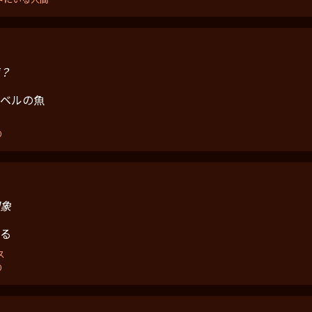
？
ベルの魚
り
象
る
ス
り