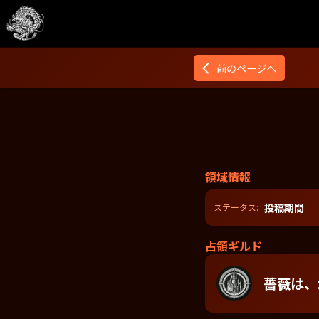
前のページへ
領域情報
投稿期間
ステータス:
占領ギルド
薔薇は、