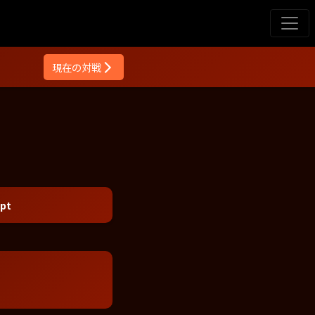
現在の対戦
pt