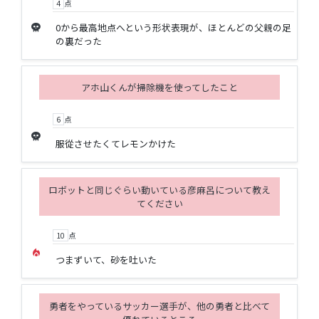
4
点
skull
0から最高地点へという形状表現が、ほとんどの父親の足
の裏だった
アホ山くんが掃除機を使ってしたこと
6
点
skull
服從させたくてレモンかけた
ロボットと同じぐらい動いている彦麻呂について教え
てください
10
点
local_fire_department
つまずいて、砂を吐いた
勇者をやっているサッカー選手が、他の勇者と比べて