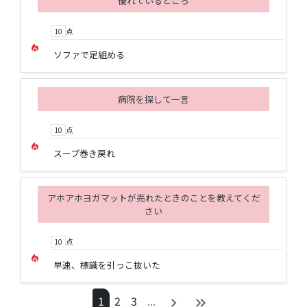
優れているところ
10
点
local_fire_department
ソファで足組める
病院を探して一言
10
点
local_fire_department
スープ巻き戻れ
アホアホヨガマットが売れたときのことを教えてくだ
さい
10
点
local_fire_department
早速、標識を引っこ抜いた
1
2
3
...