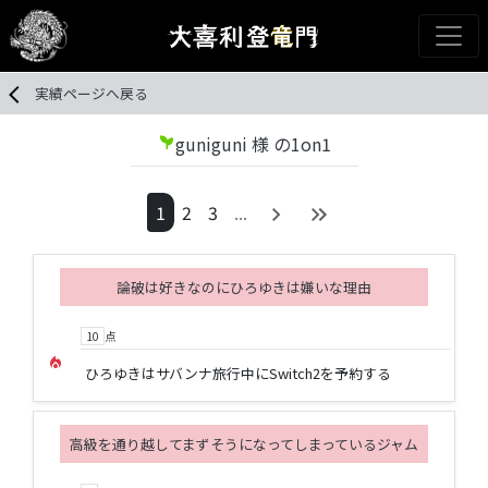
実績ページへ戻る
guniguni 様 の1on1
psychiatry
1
2
3
...
論破は好きなのにひろゆきは嫌いな理由
10
点
local_fire_department
ひろゆきはサバンナ旅行中にSwitch2を予約する
高級を通り越してまずそうになってしまっているジャム