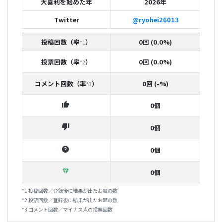
大喜利を始めた年
2026年
Twitter
@ryohei26013
投稿回数（率
）
0回 (0.0%)
*1
投票回数（率
）
0回 (0.0%)
*2
コメント回数（率
）
0回 (-%)
*3
thumb_up
0個
thumb_down
0個
help
0個
diamond
0個
*1 投稿回数／登録後に結果が出たお題の数
*2 投票回数／登録後に結果が出たお題の数
*3 コメント回数／マイナス点の投票回数