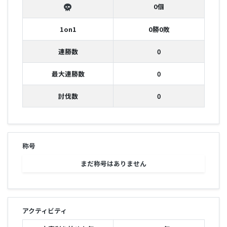
0個
skull
1on1
0勝0敗
連勝数
0
最大連勝数
0
討伐数
0
称号
まだ称号はありません
アクティビティ