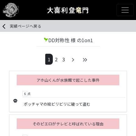
実績ページへ戻る
DD対称性 様 の1on1
psychiatry
1
2
3
アホ山くんが水族館で起こした事件
6
点
skull
ポッチャマの絵ビリビリに破って盗む
そのピエロがテレビと呼ばれている理由