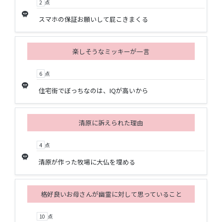
2
点
skull
スマホの保証お願いして屁こきまくる
楽しそうなミッキーが一言
6
点
skull
住宅街でぼっちなのは、IQが高いから
清原に訴えられた理由
4
点
skull
清原が作った牧場に大仏を埋める
格好良いお母さんが幽霊に対して思っていること
10
点