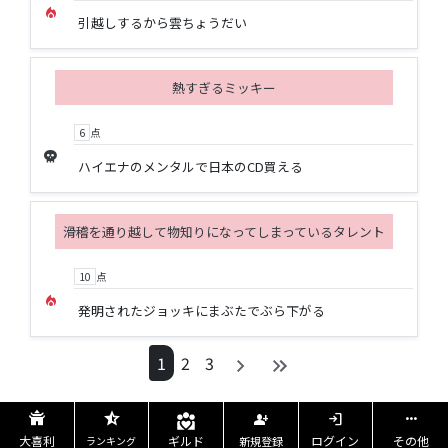
local_fire_department
引越しするから雲ちょうだい
熱すぎるミッキー
6
点
skull
ハイエナのメンタルで日本のCD買える
滑稽を通り越して物知りになってしまっているタレント
10
点
local_fire_department
発明されたジョッキにまぶたでぶら下がる
1
2
3
star_half
temple_buddhist
login
more_horiz
person_add
大喜利
ログイン
その他
ギルド
新規登録
ランキング