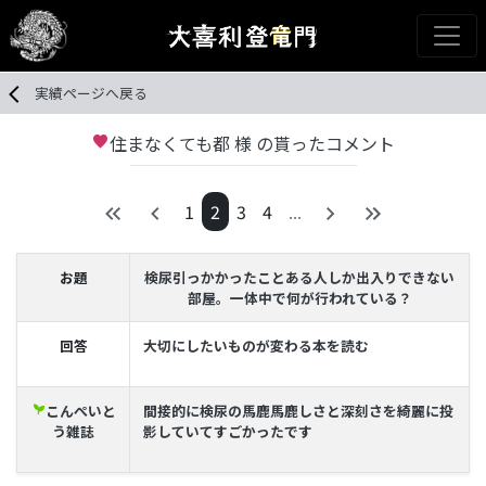
実績ページへ戻る
住まなくても都 様 の貰ったコメント
favorite
1
2
3
4
...
お題
検尿引っかかったことある人しか出入りできない
部屋。一体中で何が行われている？
回答
大切にしたいものが変わる本を読む
こんぺいと
間接的に検尿の馬鹿馬鹿しさと深刻さを綺麗に投
psychiatry
う雑誌
影していてすごかったです