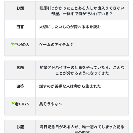
お題
検尿引っかかったことある人しか出入りできない
部屋。一体中で何が行われている？
回答
大切にしたいものが変わる本を読む
中沢の人
ゲームのアイテム？
psychiatry
お題
結婚アドバイザーの仕事をやっていたら、こんな
ことが分かるようになってきた
回答
話すのが苦手な人は卵から生まれた
老GUYS
臭そうやな〜
psychiatry
お題
毎日記念日がある人が、唯一忘れてしまった記念
日の内容