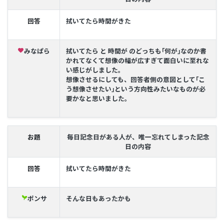
回答
拭いてたら時間がきた
みなぱら
拭いてたら と 時間が のどっちも｢何が｣なのか書
favorite
かれてなくて想像の幅が広すぎて面白いに至れな
い感じがしました。
想像させるにしても、回答者側の意図として｢こ
う想像させたい｣という方向性みたいなものが必
要かなと思いました。
お題
毎日記念日がある人が、唯一忘れてしまった記念
日の内容
回答
拭いてたら時間がきた
ポンサ
そんな日もあったかも
psychiatry