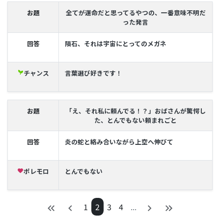
お題
全てが運命だと思ってるやつの、一番意味不明だ
った発言
回答
隕石、それは宇宙にとってのメガネ
チャンス
言葉選び好きです！
psychiatry
お題
「え、それ私に頼んでる！？」おばさんが驚愕し
た、とんでもない頼まれごと
回答
炎の蛇と絡み合いながら上空へ伸びて
ポレモロ
とんでもない
favorite
1
2
3
4
...