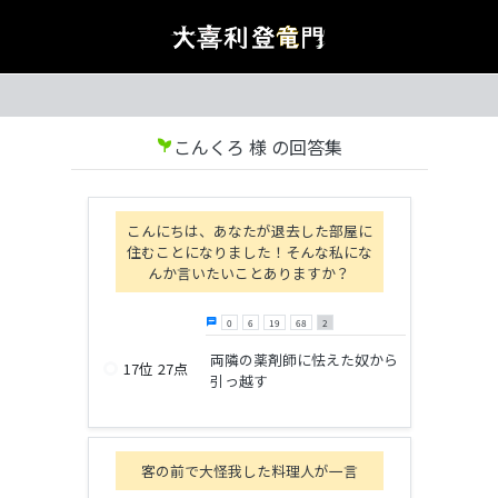
こんくろ 様 の回答集
psychiatry
こんにちは、あなたが退去した部屋に
住むことになりました！そんな私にな
んか言いたいことありますか？
chat
0
6
19
68
2
両隣の薬剤師に怯えた奴から
trip_origin
17位
27点
引っ越す
客の前で大怪我した料理人が一言