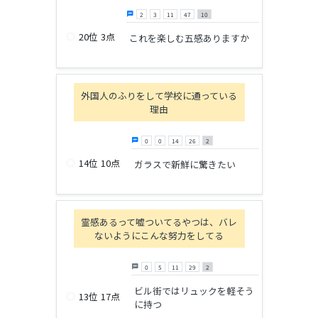
chat
2
3
11
47
10
trip_origin
20位
3点
これを楽しむ五感ありますか
外国人のふりをして学校に通っている
理由
chat
0
0
14
26
2
trip_origin
14位
10点
ガラスで新鮮に驚きたい
霊感あるって嘘ついてるやつは、バレ
ないようにこんな努力をしてる
chat
0
5
11
29
2
ビル街ではリュックを軽そう
trip_origin
13位
17点
に持つ